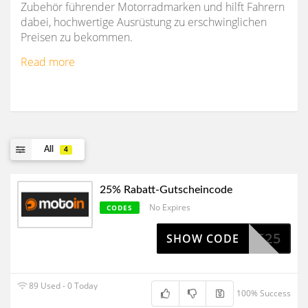
Zubehör führender Motorradmarken und hilft Fahrern
dabei, hochwertige Ausrüstung zu erschwinglichen
Preisen zu bekommen.
Read more
All
4
25% Rabatt-Gutscheincode
No Expires
CODES
SALE25
SHOW CODE
89 Used - 0 Today
100% Success