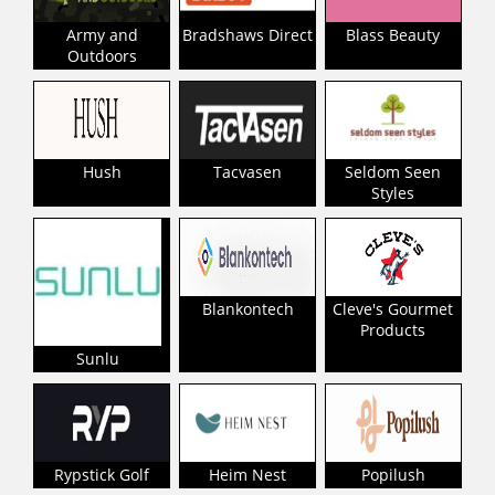
Army and
Bradshaws Direct
Blass Beauty
Outdoors
Hush
Tacvasen
Seldom Seen
Styles
Blankontech
Cleve's Gourmet
Products
Sunlu
Rypstick Golf
Heim Nest
Popilush