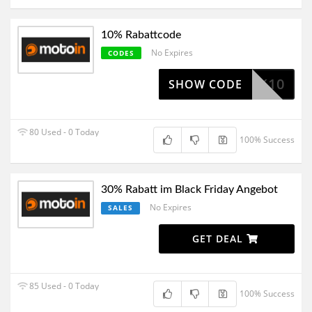
10% Rabattcode
No Expires
CODES
MEBACK10
SHOW CODE
80 Used - 0 Today
100% Success
30% Rabatt im Black Friday Angebot
No Expires
SALES
GET DEAL
85 Used - 0 Today
100% Success