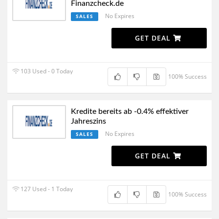
Finanzcheck.de
No Expires
SALES
GET DEAL
103 Used - 0 Today
100% Success
Kredite bereits ab -0.4% effektiver
Jahreszins
No Expires
SALES
GET DEAL
127 Used - 1 Today
100% Success