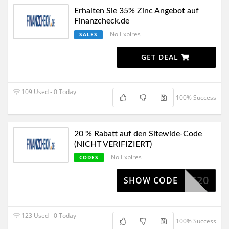
Erhalten Sie 35% Zinc Angebot auf
Finanzcheck.de
No Expires
SALES
GET DEAL
109 Used - 0 Today
100% Success
20 % Rabatt auf den Sitewide-Code
(NICHT VERIFIZIERT)
No Expires
CODES
DTS20
SHOW CODE
123 Used - 0 Today
100% Success