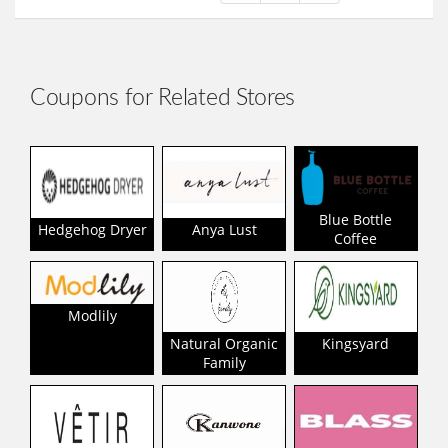
Coupons for Related Stores
Blue Bottle
Hedgehog Dryer
Anya Lust
Coffee
Modlily
Natural Organic
Kingsyard
Family