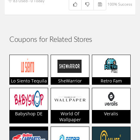
83 Used - 0 Today
100% Success
Coupons for Related Stores
Lo Siento Tequila
SheWarrior
Retro Fam
Babyshop DE
World Of
Veralis
Wallpaper