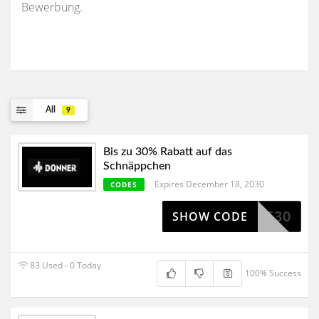
Bewerbung.
All
9
Bis zu 30% Rabatt auf das
Schnäppchen
Expires December 18, 2030
CODES
CE30
SHOW CODE
83 Used - 0 Today
100% Success